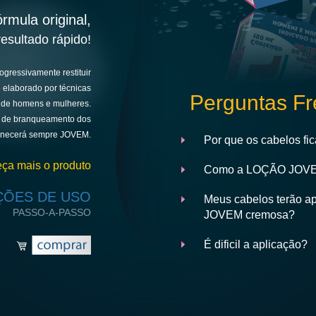
mula original,
resultado rápido!
gressivamente restituir
o elaborado por técnicas
Perguntas F
 de homens e mulheres.
 de branqueamento dos
manecerá sempre JOVEM.
Por que os cabelos fi
ça mais o produto
Como a LOÇÃO JOVEM 
ÇÕES DE USO
Meus cabelos terão a
PASSO-A-PASSO
JOVEM cremosa?
É dificil a aplicação?